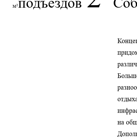
подъездов
Соб
м²
Концеп
придом
различ
Большо
разно
отдыха
инфрас
на общ
Дополн