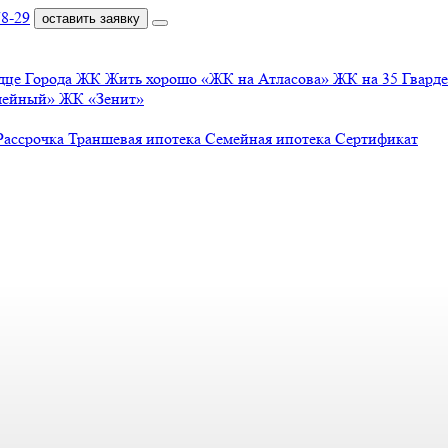
78-29
оставить заявку
дце Города
ЖК Жить хорошо
«ЖК на Атласова»
ЖК на 35 Гвард
мейный»
ЖК «Зенит»
Рассрочка
Траншевая ипотека
Семейная ипотека
Сертификат