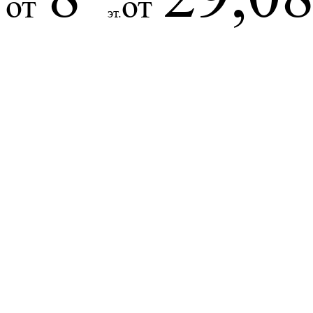
от
от
эт.