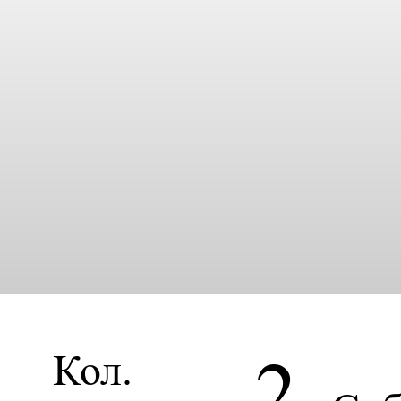
8
2
Кол.