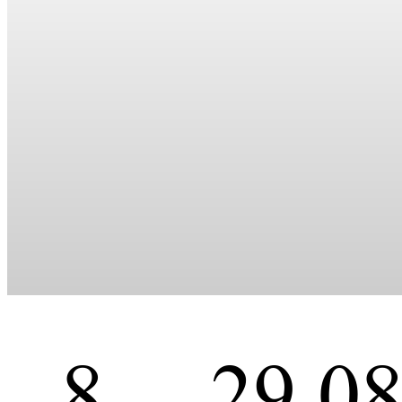
8
29,0