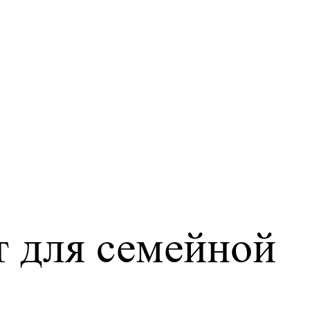
т для семейной
: