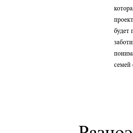
котора
проек
будет 
заботи
понима
семей 
Разно